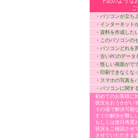
下記のような
ご
・パソコンが立ち上が
・インターネットがつな
・資料を作成したい
・このパソコンのセ
・パソコンどれを買
・古いPCのデータ
・怪しい画面がでて
・印刷できなくな
・スマホの写真をパ
・パソコンに関す
初めてのお客様に対
状況をおうかがいす
その場で解決可能な
すぐの解決が難しい
もしくは後日再度お
状況をご確認させて
させていただきま